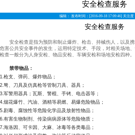
安全检查服务
编辑： 发布时间：[2016-09-18 17:09:46] 关注度：
安全检查服务
安全检查是指为预防和制止爆炸、枪击、持械伤人，以及携
危害公共安全事件的发生，运用特定技术、手段，对相关场地、
检查一般分为人身安检、物品安检、车辆安检和场地安检四种。
禁带物品：
1.枪支、弹药、爆炸物品；
2.弩、
刀具
及仿真枪等管制刀具、器具；
3.军警用器具；瓦斯、警棍、手铐、电击器等；
4.烟花爆竹、汽油、酒精等易燃、易爆危险物品；
5.剧毒、腐蚀性等危险化学品及放射性物品；
6.有害生物制剂、传染病病原体等危险物质；
7.海洛因、可卡因、大麻、冰毒等各类毒品；