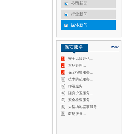
公司新闻
行业新闻
媒体新闻
保安服务
1
安全风险评估…
2
车场管理…
3
保全报警服务…
4
技术防范服务…
5
押运服务…
6
随身护卫服务…
7
安全检查服务…
8
大型场地盛事服务…
9
驻场服务…