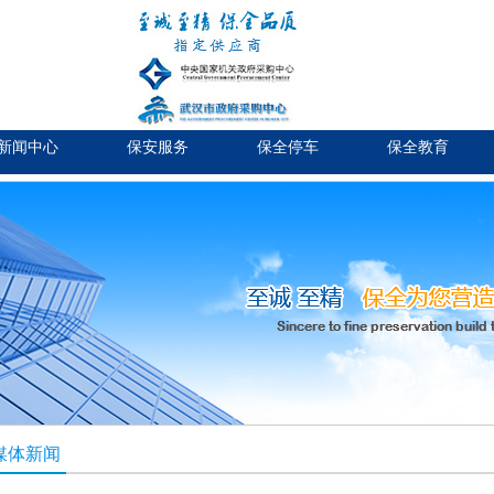
新闻中心
保安服务
保全停车
保全教育
媒体新闻