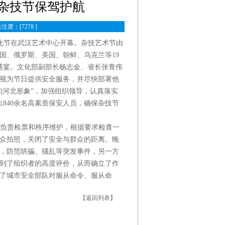
桥杂技节保驾护航
关注度：[7278 ]
化节在武汉艺术中心开幕。杂技艺术节由
国、俄罗斯、美国、朝鲜、乌克兰等19
盛宴。文化部副部长杨志金、省长张青伟
视为节日提供安全服务，并尽快部署他
的河北形象”，加强组织领导，认真落实
出840余名高素质保安人员，确保杂技节
负责检票和秩序维护，根据要求检查一
众拍照，关闭了安全与群众的距离。晚
，防范哄骗、骚乱等突发事件，另一方
到了组织者的高度评价，从而确立了作
了城市安全部队对服从命令、服从命
【返回列表】