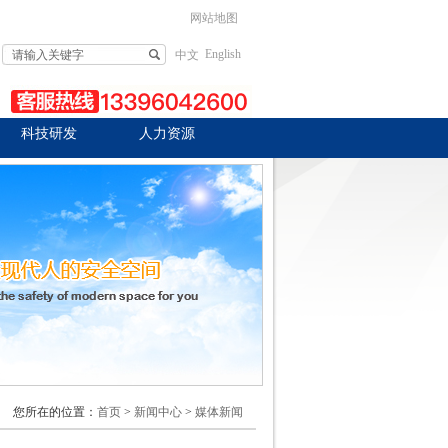
网站地图
English
中文
科技研发
人力资源
您所在的位置：
首页
>
新闻中心
>
媒体新闻